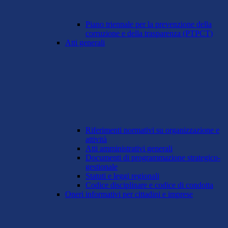
Piano triennale per la prevenzione della
corruzione e della trasparenza (PTPCT)
Atti generali
Riferimenti normativi su organizzazione e
attività
Atti amministrativi generali
Documenti di programmazione strategico-
gestionale
Statuti e leggi regionali
Codice disciplinare e codice di condotta
Oneri informativi per cittadini e imprese