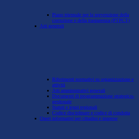
Piano triennale per la prevenzione della
corruzione e della trasparenza (PTPCT)
Atti generali
Riferimenti normativi su organizzazione e
attività
Atti amministrativi generali
Documenti di programmazione strategico-
gestionale
Statuti e leggi regionali
Codice disciplinare e codice di condotta
Oneri informativi per cittadini e imprese