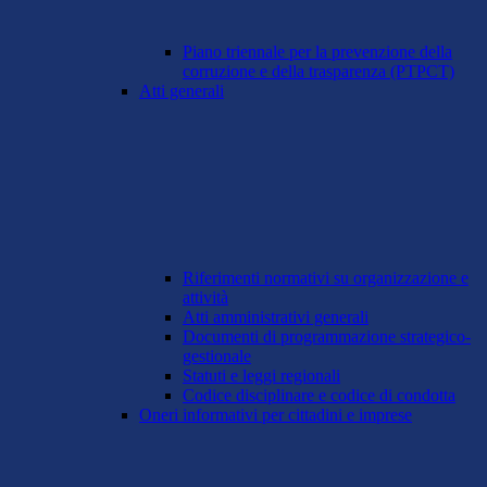
Piano triennale per la prevenzione della
corruzione e della trasparenza (PTPCT)
Atti generali
Riferimenti normativi su organizzazione e
attività
Atti amministrativi generali
Documenti di programmazione strategico-
gestionale
Statuti e leggi regionali
Codice disciplinare e codice di condotta
Oneri informativi per cittadini e imprese